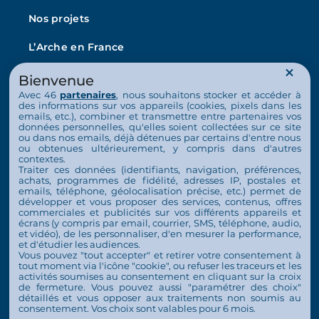
Nos projets
L’Arche en France
La vie au quotidien
Bienvenue
Avec 46
partenaires
, nous souhaitons stocker et accéder à
Nos activités
des informations sur vos appareils (cookies, pixels dans les
emails, etc.), combiner et transmettre entre partenaires vos
Actualités
données personnelles, qu'elles soient collectées sur ce site
ou dans nos emails, déjà détenues par certains d'entre nous
ou obtenues ultérieurement, y compris dans d'autres
Nous soutenir
contextes.
Traiter ces données (identifiants, navigation, préférences,
S’engager
achats, programmes de fidélité, adresses IP, postales et
emails, téléphone, géolocalisation précise, etc.) permet de
développer et vous proposer des services, contenus, offres
Nous soutenir
commerciales et publicités sur vos différents appareils et
écrans (y compris par email, courrier, SMS, téléphone, audio,
Contact
et vidéo), de les personnaliser, d'en mesurer la performance,
et d'étudier les audiences.
Vous pouvez "tout accepter" et retirer votre consentement à
Espace Presse
tout moment via l'icône "cookie", ou refuser les traceurs et les
activités soumises au consentement en cliquant sur la croix
de fermeture. Vous pouvez aussi "paramétrer des choix"
détaillés et vous opposer aux traitements non soumis au
consentement. Vos choix sont valables pour 6 mois.